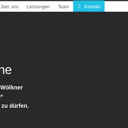

Über uns
Leistungen
Team
Kontakt
he
 Wölkner
e*
zu dürfen.