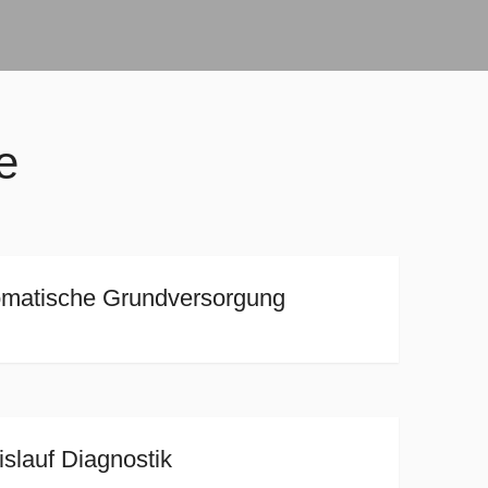
e
matische Grundversorgung
geschlossen!
geschlossen!
islauf Diagnostik