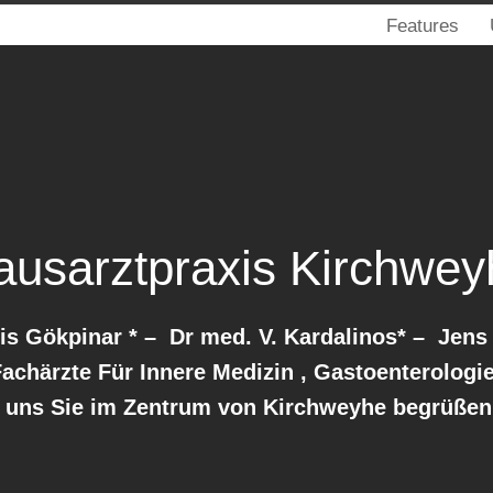
Features
ausarztpraxis Kirchwey
nis Gökpinar * – Dr med. V. Kardalinos* – Jens
achärzte Für Innere Medizin , Gastoenterologi
n uns Sie im Zentrum von Kirchweyhe begrüßen 