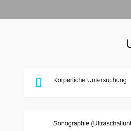

Körperliche Untersuchung
° Am
19.08
° Am
09.09
Sonographie (Ultraschallun