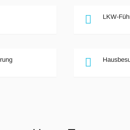

LKW-Führ
hrung

Hausbes