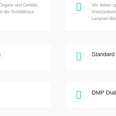

 Organe und Gefäße,
Wir bieten s
d der Schilddrüse
Kreislaufer
Langzeit-B
g

Standard 

DMP Dia