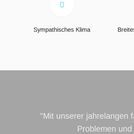
bi

Sympathisches Klima
Breit
Wir können m
aus
Aufgrund des sta
Ihre Telefonanf
"Mit unserer jahrelangen 
Problemen und B