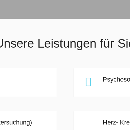
Unsere Leistungen für Si
Wichtige Termine:

Psychoso
.2026
bleibt die Praxis auf Grund des Büro-Tages 
.2026
bleibt die Praxis auf Grund des Büro-Tages 
tersuchung)
Herz- Kre