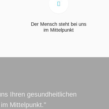
en.

Der Mensch steht bei uns
im Mittelpunkt
n Neupatienten
ndis
ht immer möglich,
Ihr Verständnis.
uns Ihren gesundheitlichen
im Mittelpunkt."