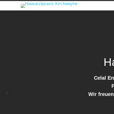
H
Celal E
F
Wir freue